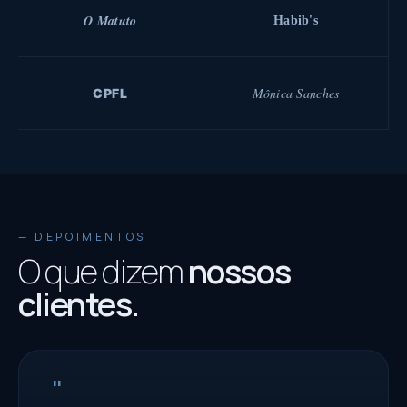
O Matuto
Habib's
Mônica Sanches
CPFL
— DEPOIMENTOS
O que dizem
nossos
clientes.
"