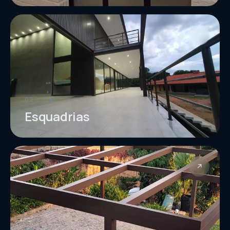
↗
02 / 04
Esquadrias
↗