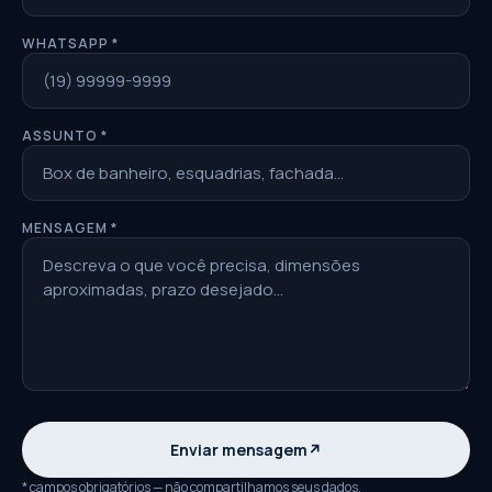
WHATSAPP *
ASSUNTO *
MENSAGEM *
Enviar mensagem
↗
* campos obrigatórios — não compartilhamos seus dados.