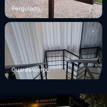
03 / 04
Pergolado
↗
04 / 04
Guarda-corpo